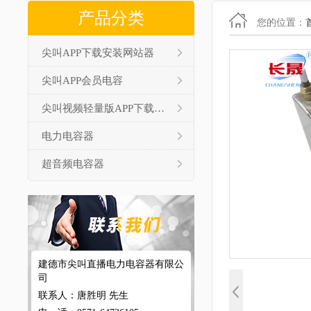
产品分类
您的位置：
尖叫APP下载安装网站器
尖叫APP会员电容
尖叫视频轻量版APP下载轻量版
电力电容器
超音频电容器
建德市尖叫直播电力电容器有限公
司
联系人：唐胜明 先生